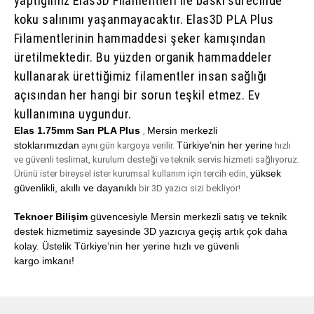
yaptığımız Elas3D Filamentleri ile baskı sürecinde
koku salınımı yaşanmayacaktır. Elas3D PLA Plus
Filamentlerinin hammaddesi şeker kamışından
üretilmektedir. Bu yüzden organik hammaddeler
kullanarak ürettiğimiz filamentler insan sağlığı
açısından her hangi bir sorun teşkil etmez. Ev
kullanımına uygundur.
Elas 1.75mm Sarı PLA Plus
Mersin merkezli
,
stoklarımızdan
Türkiye’nin her yerine
aynı gün kargoya verilir.
hızlı
ve güvenli teslimat, kurulum desteği ve teknik servis hizmeti sağlıyoruz.
yüksek
Ürünü ister bireysel ister kurumsal kullanım için tercih edin,
güvenlikli, akıllı ve dayanıklı
bir 3D yazıcı sizi bekliyor!
Teknoer Bilişim
güvencesiyle Mersin merkezli satış ve teknik
destek hizmetimiz sayesinde 3D yazıcıya geçiş artık çok daha
kolay. Üstelik
Türkiye’nin her yerine hızlı ve güvenli
kargo
imkanı!