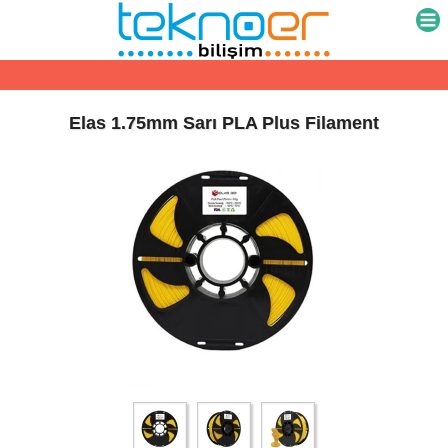
HAFTA İÇİ SAAT 16:30'A KADAR AYNI GÜN KARGO
Elas 1.75mm Sarı PLA Plus Filament