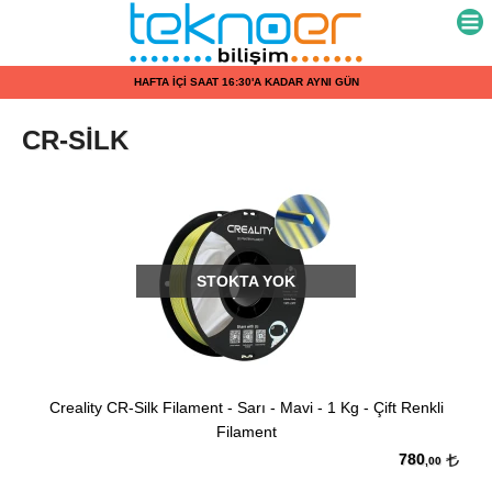
HAFTA
İÇİ
CR-SİLK
SAAT
16:30'A
KADAR
AYNI
STOKTA YOK
GÜN
KARGO
Creality CR-Silk Filament - Sarı - Mavi - 1 Kg - Çift Renkli
Filament
780
,00