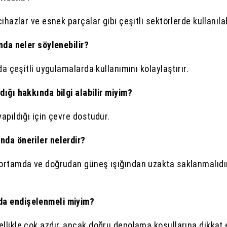
hazlar ve esnek parçalar gibi çeşitli sektörlerde kullanılab
nda neler söylenebilir?
da çeşitli uygulamalarda kullanımını kolaylaştırır.
ığı hakkında bilgi alabilir miyim?
apıldığı için çevre dostudur.
nda öneriler nelerdir?
ortamda ve doğrudan güneş ışığından uzakta saklanmalıdır.
da endişelenmeli miyim?
likle çok azdır, ancak doğru depolama koşullarına dikkat e