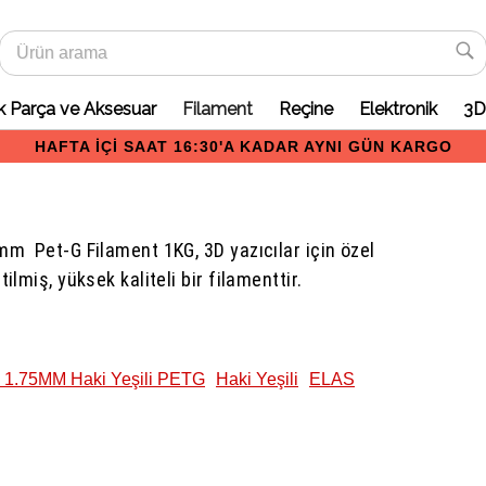
 Parça ve Aksesuar
Filament
Reçine
Elektronik
3D
HAFTA
İÇİ
SAAT
mm Pet-G Filament 1KG, 3D yazıcılar için özel
16:30'A
tilmiş, yüksek kaliteli bir filamenttir.
KADAR
AYNI
GÜN
1.75MM Haki Yeşili PETG
Haki Yeşili
ELAS
KARGO