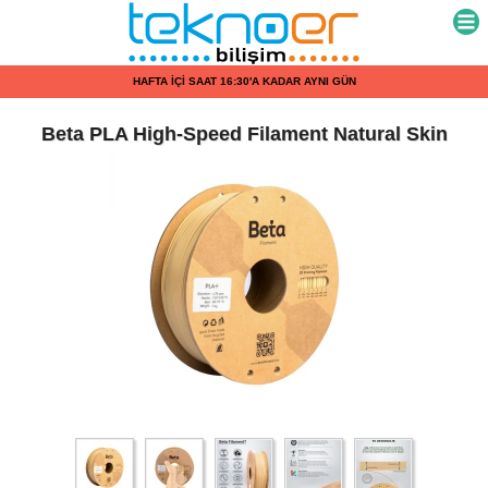
HAFTA İÇİ SAAT 16:30'A KADAR AYNI GÜN KARGO
Beta PLA High-Speed Filament Natural Skin