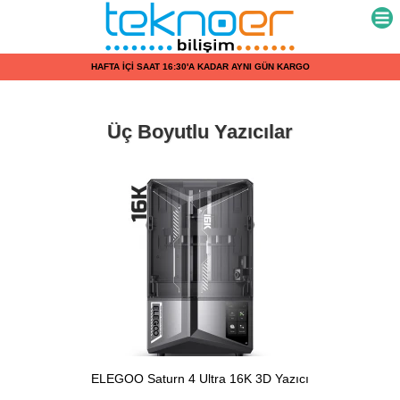
HAFTA İÇİ SAAT 16:30'A KADAR AYNI GÜN KARGO
Üç Boyutlu Yazıcılar
ELEGOO Saturn 4 Ultra 16K 3D Yazıcı